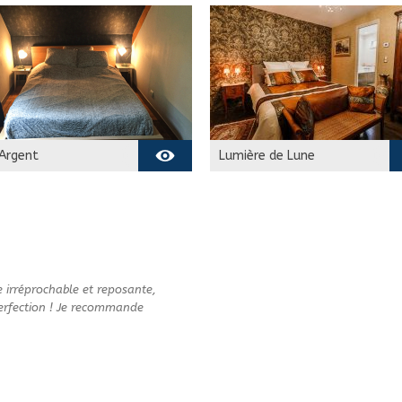
Argent
Lumière de Lune
re chez l’habitant
Chambre de 25m2
re à l’étage de
Lumière de Lune : 25m2
avec vue sur le
de baroque, d’ors et de
 entouré d’arbres.
cristal. Cette chambre
contacter par
peut accueillir deux
hone pour connaitre
personnes, lit « Queen
sponibilités de cette
Size » (180 ou 2 x 90).
e En vert, la
Réservez Maintenant ! En
e est disponible,
vert, la chambre est
 irréprochable et reposante,
uge, la chambre est
disponible, En rouge, la
erfection ! Je recommande
éservée. Les cases
chambre est déjà
res représentent
réservée. Les cases
vée dans l’après-
bicolores représentent
t le départ au
l’arrivée dans l’après-
 d’une autre
midi et […]
ation.