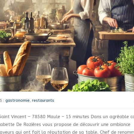
S :
gastronomie
,
restaurants
e Saint Vincent – 78580 Maule – 15 minutes Dans un agréable c
Babette De Rozières vous propose de découvrir une ambiance
 saveurs qui ont fait la réputation de sa table. Chef de renom