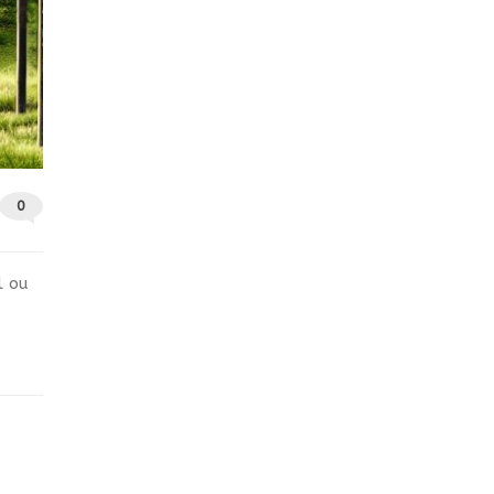
0
l ou