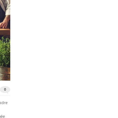
0
adre
mée