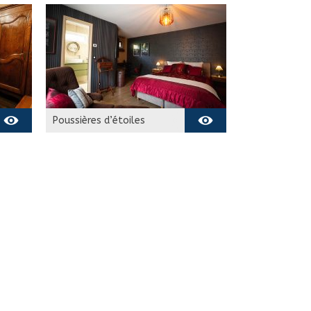
Poussières d’étoiles
Chambre de 25m2
Réservez maintenant ! En
vert, la chambre est
disponible, En rouge, la
chambre est déjà
réservée. Les cases
bicolores représentent
l’arrivée dans l’après-
midi et le départ au
matin d’une autre
réservation.