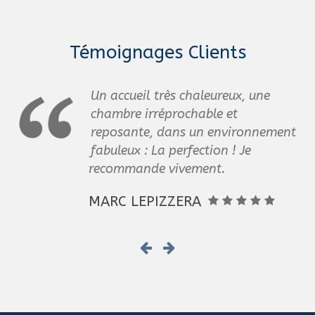
chambre est déjà
réservée. Les cases
bicolores représentent
Témoignages Clients
l’arrivée dans l’après-
midi et le départ au
matin d’une autre
Un accueil très chaleureux, une
réservation.
chambre irréprochable et
reposante, dans un environnement
fabuleux : La perfection ! Je
recommande vivement.
MARC LEPIZZERA